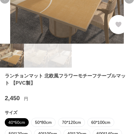
Previous slide
Ne
ランチョンマット 北欧風フラワーモチーフテーブルマッ
ト 【PVC製】
2,450
円
サイズ
40*60cm
50*80cm
70*120cm
60*100cm
50*120cm
40*100cm
40*120cm
600*140cm