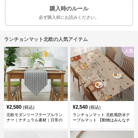
購入時のルール
必ず購入前にお読みください。
ランチョンマット北欧の人気アイテム
人気
¥
2,580
¥
2,540
(税込)
(税込)
北欧モダンリーフテーブルラン
ランチョンマット 北欧風防水テ
ナー｜ナチュラル素材｜日常の
ーブルマット 【動物はみんなチ
食卓に
ーム友達】