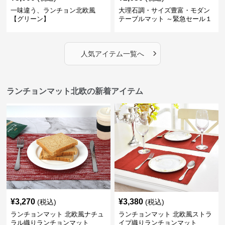
一味違う、ランチョン北欧風
大理石調・サイズ豊富・モダン
【グリーン】
テーブルマット ～緊急セール１
週間限定３００円引き～ ～ここ
にしかない北欧の出会いを～
›
人気アイテム一覧へ
ランチョンマット北欧の新着アイテム
¥
3,270
¥
3,380
(税込)
(税込)
ランチョンマット 北欧風ナチュ
ランチョンマット 北欧風ストラ
ラル織りランチョンマット
イプ織りランチョンマット