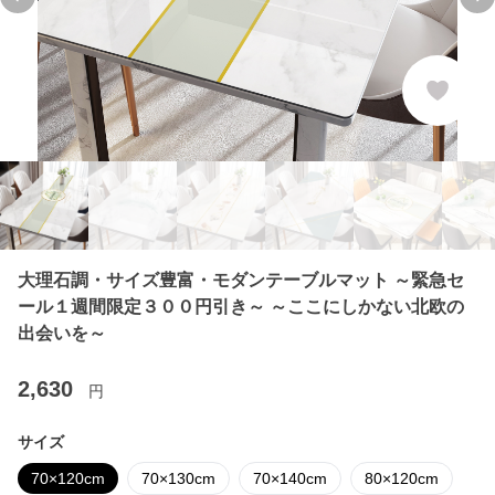
Previous slide
Ne
大理石調・サイズ豊富・モダンテーブルマット ～緊急セ
ール１週間限定３００円引き～ ～ここにしかない北欧の
出会いを～
2,630
円
サイズ
70×120cm
70×130cm
70×140cm
80×120cm