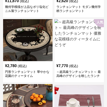
¥
11,870
¥
2,620
(税込)
(税込)
幾何学模様が上品なポリ塩化ビ
ランチョンマット モダン幾何学
ニル製ランチョンマット
柄ランチョンマット
人気
¥
2,780
¥
7,770
(税込)
(税込)
円形ランチョンマット 華やかな
～超高級ランチョンマット～ 最
花園のティータイム
高峰のデザインを映したランチ
ョンマット 優雅な花模様のティ
ータイムにどうぞ