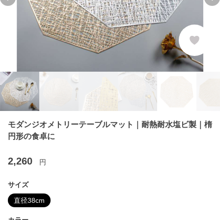
Previous slide
Ne
モダンジオメトリーテーブルマット｜耐熱耐水塩ビ製｜楕
円形の食卓に
2,260
円
サイズ
直径38cm