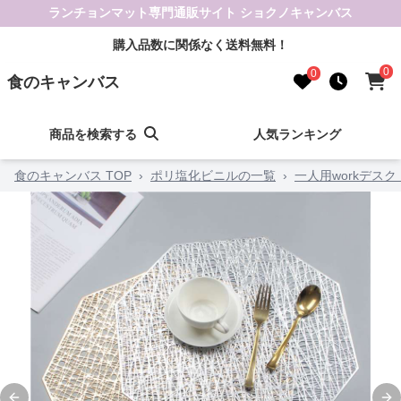
ランチョンマット専門通販サイト ショクノキャンバス
購入品数に関係なく送料無料！
0
0
食のキャンバス
商品を検索する
人気ランキング
食のキャンバス TOP
›
ポリ塩化ビニルの一覧
›
一人用workデスク