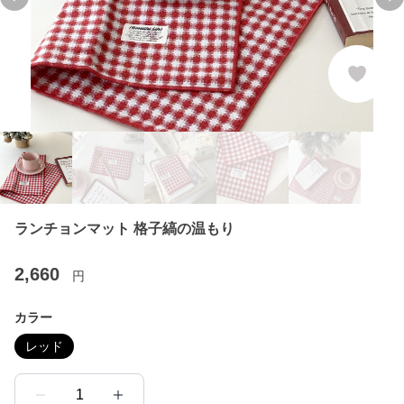
Previous slide
Ne
ランチョンマット 格子縞の温もり
2,660
円
カラー
レッド
1