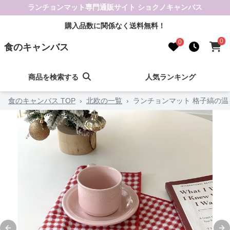
ランチョンマット専門通販サイト ショクノキャンバス
購入品数に関係なく送料無料！
0
0
食のキャンバス
商品を検索する
人気ランキング
食のキャンバス TOP
›
北欧の一覧
›
ランチョンマット 格子縞の温