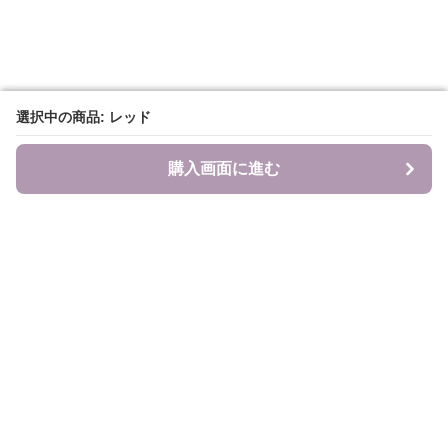
選択中の商品: レッド
選択中の商品: レッド
購入画面に進む
購入画面に進む
食のキャンバス
について