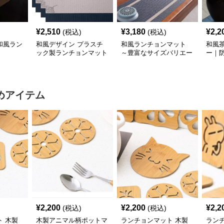
¥
2,510
¥
3,180
¥
2,2
(税込)
(税込)
和風ラン
和風デザイン プラスチ
和風ランチョンマット
和風
ック製ランチョンマット
～豊富なサイズバリエー
ー｜
和風ランチョン6人家族
ション～ 日本の伝統美
茶道
セット ブルー縁、ホワ
デザイン ～うれしい配
イト帯
送料無料～
めアイテム
¥
2,200
¥
2,200
¥
2,2
(税込)
(税込)
 木製
木製アニマル柄ポットマ
ランチョンマット 木製
ラン