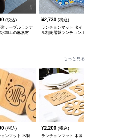
00
¥
2,730
¥
2,510
(税込)
(税込)
(税込)
茶道テーブルランナ
ランチョンマット タイ
和風デザイン プラスチ
防水加工の麻素材｜
ル柄陶器製ランチョンボ
ック製ランチョンマット
・和食のシーンに
ード
和風ランチョン4人家族
セットシリーズ 【ブル
ー基調】
もっと見る
00
¥
2,200
¥
4,470
(税込)
(税込)
(税込)
チョンマット 木製
ランチョンマット 木製
漆黒麗木ランチョンマッ