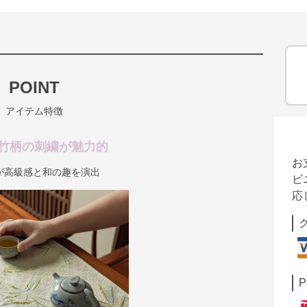
POINT
アイテム特徴
竹柄の刺繍が魅力的
お
が高級感と和の趣を演出
ビ
応
P