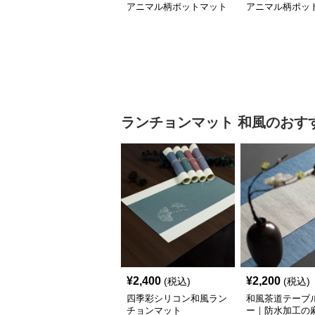
アニマル柄ポットマット
アニマル柄ポッ
シリーズ【大きなおさか
シリーズ【小さ
な】
ら】
ランチョンマット
和風
のおす
¥
2,400
¥
2,200
(税込)
(税込)
四季彩シリコン和風ラン
和風茶道テーブ
チョンマット
ー｜防水加工の