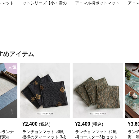
トマット
ットシリーズ【小・雪の
アニマル柄ポットマット
アニ
なくじ
華】
シリーズ【大きなねこち
シリ
ゃん】
すめアイテム
人気
¥
2,400
¥
2,400
¥
3,6
(税込)
(税込)
ルランナ
ランチョンマット 和風
ランチョンマット 和風
ラン
麻素材｜
模様のティーマット 3枚
柄コースター3枚セット
海・