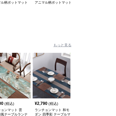
マル柄ポットマット
アニマル柄ポットマット
ト 高級茶道盆 （ランチ
ーズ【小さなニモ】
シリーズ【大・猫魚】
ョンマットで日本の禅文
化を食卓へ）
もっと見る
00
¥
2,790
¥
3,270
(税込)
(税込)
(税込)
チョンマット 雲
ランチョンマット 和モ
ランチョンマット 和風
和風テーブルランナ
ダン 四季彩 テーブルマ
モダン柄六角形パッチワ