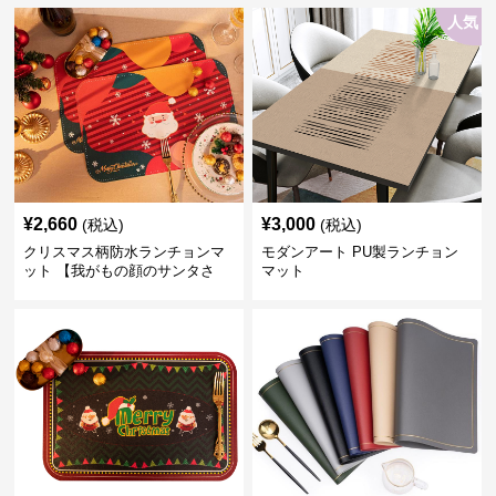
人気
¥
2,660
¥
3,000
(税込)
(税込)
クリスマス柄防水ランチョンマ
モダンアート PU製ランチョン
ット 【我がもの顔のサンタさ
マット
ん】