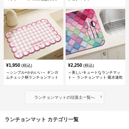
チマット～秋の夕暮れに映える
ランチョンマットシリーズ【カ
フェラテが飲みたくなる】
¥
1,950
¥
2,250
(税込)
(税込)
～シンプル×かわいい～ ギンガ
～美しいキュートなランチマッ
ムチェック柄ランチョンマット
ト～ ランチョンマット 吸水速乾
マルチカラー珪藻土マット
›
ランチョンマット
の
珪藻土
一覧へ
ランチョンマット カテゴリ一覧