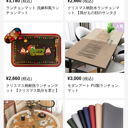
¥
3,780
¥
2,660
(税込)
(税込)
ランチョンマット 洗練和風ラン
クリスマス柄防水ランチョンマ
チョンマット
ット 【我がもの顔のサンタさ
ん】
人気
¥
2,660
¥
3,000
(税込)
(税込)
クリスマス柄耐熱ランチョンマ
モダンアート PU製ランチョン
ット 【クリスマス気分を君と】
マット