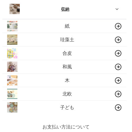
収納
紙
珪藻土
合皮
和風
木
北欧
子ども
お支払い方法について