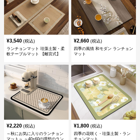
¥
3,540
¥
2,660
(税込)
(税込)
ランチョンマット 珪藻土製・柔
四季の風情 和モダン ランチョン
軟テーブルマット 【離宮式】
マット
¥
2,220
¥
1,800
(税込)
(税込)
～秋にお気に入りのランチョン
四季の花咲く・珪藻土製・ラン
マット～ ～40×60の理想のラン
チョンマット