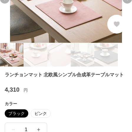
Previous slide
Ne
ランチョンマット 北欧風シンプル合成革テーブルマット
4,310
円
カラー
ブラック
ピンク
1