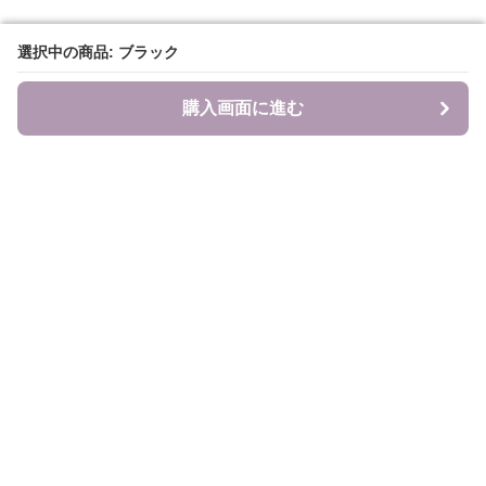
選択中の商品: ブラック
選択中の商品: ブラック
購入画面に進む
購入画面に進む
食のキャンバス
について
会社概要