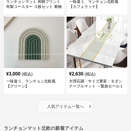
ランチョンマット 和柄プリント
一味違う、ランチョン北欧風
布製コースター ３枚セット 着物
【カフェラッテ】
生地風 【ボタン柄】
¥
3,000
¥
2,630
(税込)
(税込)
一味違う、ランチョン北欧風
大理石調・サイズ豊富・モダン
【グリーン】
テーブルマット ～緊急セール１
週間限定３００円引き～ ～ここ
にしかない北欧の出会いを～
›
人気アイテム一覧へ
ランチョンマット北欧の新着アイテム