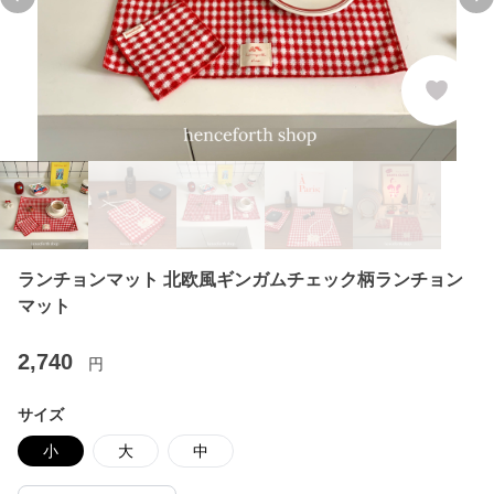
Previous slide
Ne
ランチョンマット 北欧風ギンガムチェック柄ランチョン
マット
2,740
円
サイズ
小
大
中