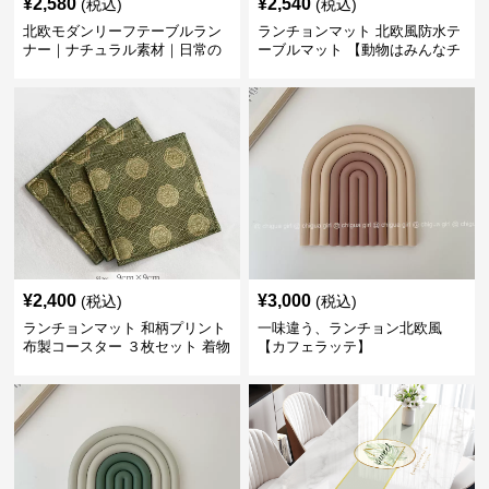
¥
2,580
¥
2,540
(税込)
(税込)
北欧モダンリーフテーブルラン
ランチョンマット 北欧風防水テ
ナー｜ナチュラル素材｜日常の
ーブルマット 【動物はみんなチ
食卓に
ーム友達】
¥
2,400
¥
3,000
(税込)
(税込)
ランチョンマット 和柄プリント
一味違う、ランチョン北欧風
布製コースター ３枚セット 着物
【カフェラッテ】
生地風 【ボタン柄】