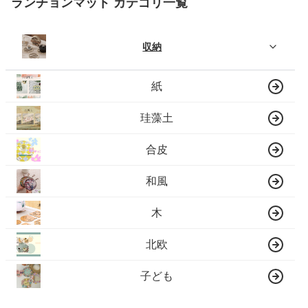
ランチョンマット カテゴリ一覧
収納
紙
珪藻土
合皮
和風
木
北欧
子ども