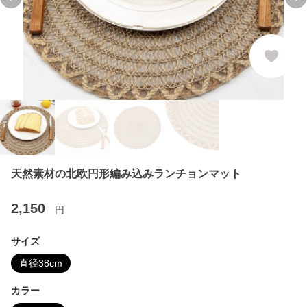
Previous slide
Ne
天然素材の北欧円形編み込みランチョンマット
2,150
円
サイズ
直径38cm
カラー