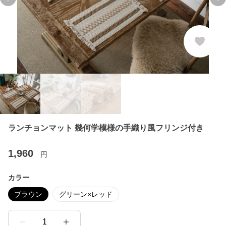
Previous slide
Ne
ランチョンマット 幾何学模様の手織り風フリンジ付き
1,960
円
カラー
ブラウン
グリーン×レッド
1