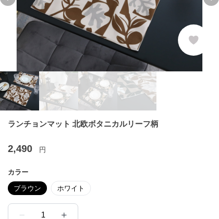
Previous slide
Ne
ランチョンマット 北欧ボタニカルリーフ柄
2,490
円
カラー
ブラウン
ホワイト
1