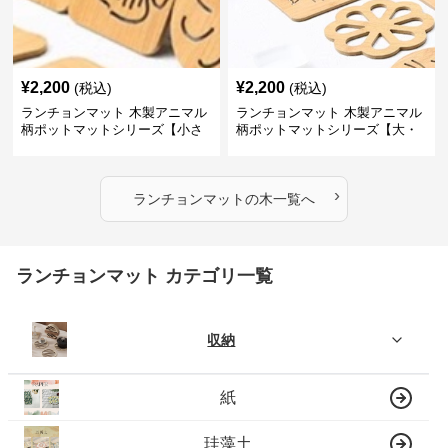
¥
2,200
¥
2,200
(税込)
(税込)
ランチョンマット 木製アニマル
ランチョンマット 木製アニマル
柄ポットマットシリーズ【小さ
柄ポットマットシリーズ【大・
なニモ】
猫魚】
›
ランチョンマット
の
木
一覧へ
ランチョンマット カテゴリ一覧
収納
紙
珪藻土