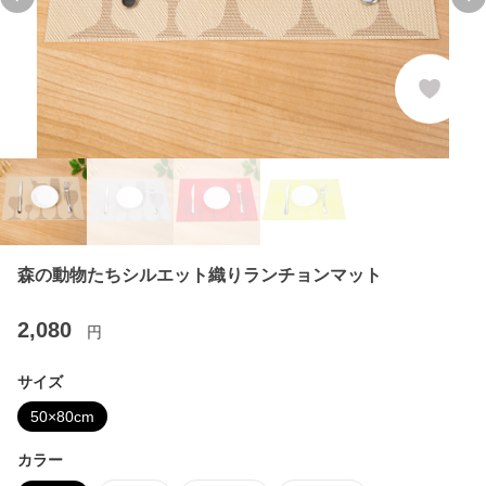
Previous slide
Ne
森の動物たちシルエット織りランチョンマット
2,080
円
サイズ
50×80cm
カラー