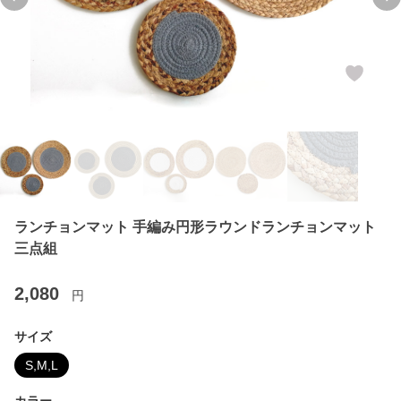
Previous slide
Ne
ランチョンマット 手編み円形ラウンドランチョンマット
三点組
2,080
円
サイズ
S,M,L