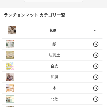
ランチョンマット カテゴリ一覧
収納
紙
珪藻土
合皮
和風
木
北欧