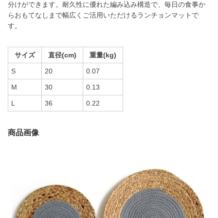
分けができます。耐久性に優れた編み込み構造で、毎日の食事か
らおもてなしまで幅広くご活用いただけるランチョンマットで
す。
サイズ
直径(cm)
重量(kg)
S
20
0.07
M
30
0.13
L
36
0.22
商品画像