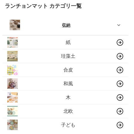
ランチョンマット カテゴリ一覧
収納
紙
珪藻土
合皮
和風
木
北欧
子ども