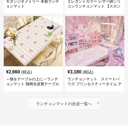
モダンジオメトリー 革製ランチ
エレガントカラー レザー調シリ
ョンマット
コンランチョンマット 【スカン
ディナビアレザー】
¥
2,660
¥
3,180
(税込)
(税込)
～猫をテーブルの上に～ランチ
ランチョンマット スイートパ
ョンマット 猫柄合皮製テーブル
ウズ プリンセスティータイム テ
マット【かわいい動物と、明る
ーブルマット 合皮
い色が卓上を明るく】 ～スター
トセール皆様に良さを知ってほ
›
しい～ ～緊急300円引き～
ランチョンマット
の
合皮
一覧へ