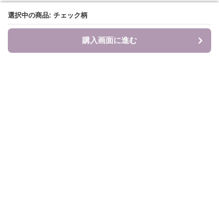
選択中の商品: チェック柄
選択中の商品: チェック柄
購入画面に進む
購入画面に進む
食のキャンバス
について
会社概要