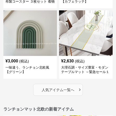
布製コースター ３枚セット 着物
【カフェラッテ】
生地風 【ボタン柄】
¥
3,000
¥
2,630
(税込)
(税込)
一味違う、ランチョン北欧風
大理石調・サイズ豊富・モダン
【グリーン】
テーブルマット ～緊急セール１
週間限定３００円引き～ ～ここ
にしかない北欧の出会いを～
›
人気アイテム一覧へ
ランチョンマット北欧の新着アイテム