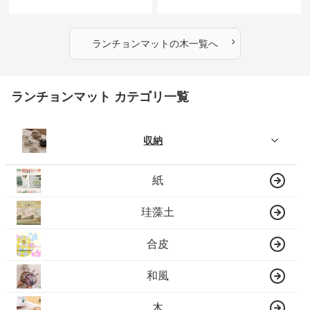
なニモ】
猫魚】
›
ランチョンマット
の
木
一覧へ
ランチョンマット カテゴリ一覧
収納
紙
珪藻土
合皮
和風
木