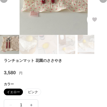
Previous slide
Ne
ランチョンマット 花園のささやき
3,580
円
カラー
イエロー
ピンク
1