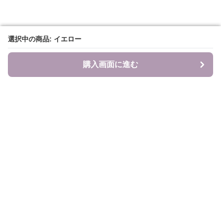
選択中の商品: イエロー
選択中の商品: イエロー
購入画面に進む
購入画面に進む
食のキャンバス
について