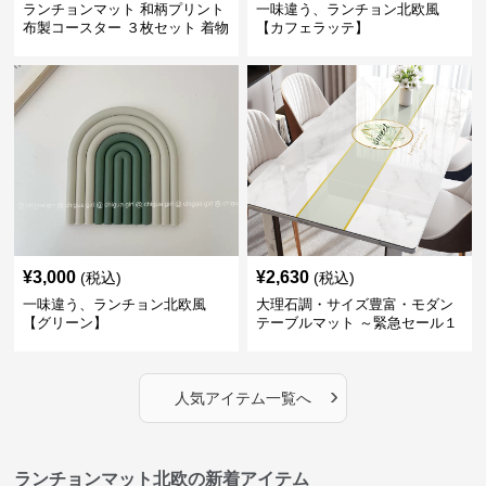
ランチョンマット 和柄プリント
一味違う、ランチョン北欧風
布製コースター ３枚セット 着物
【カフェラッテ】
生地風 【ボタン柄】
¥
3,000
¥
2,630
(税込)
(税込)
一味違う、ランチョン北欧風
大理石調・サイズ豊富・モダン
【グリーン】
テーブルマット ～緊急セール１
週間限定３００円引き～ ～ここ
にしかない北欧の出会いを～
›
人気アイテム一覧へ
ランチョンマット北欧の新着アイテム