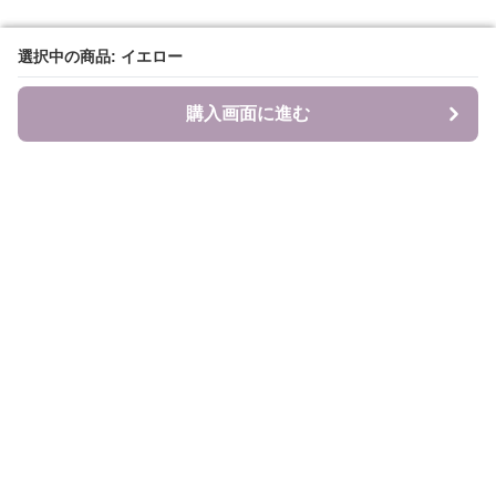
選択中の商品: イエロー
選択中の商品: イエロー
購入画面に進む
購入画面に進む
食のキャンバス
について
会社概要