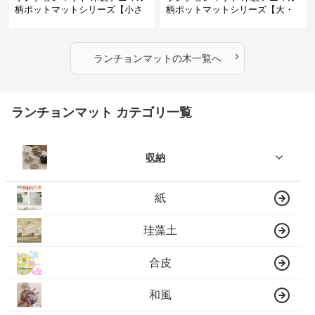
柄ポットマットシリーズ【小さ
柄ポットマットシリーズ【大・
なニモ】
猫魚】
›
ランチョンマット
の
木
一覧へ
ランチョンマット カテゴリ一覧
収納
紙
珪藻土
合皮
和風