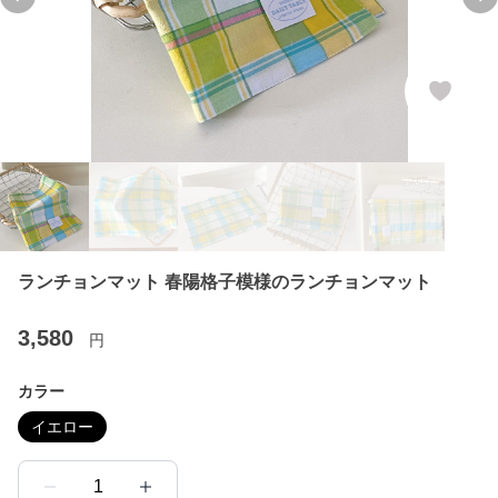
Previous slide
Ne
ランチョンマット 春陽格子模様のランチョンマット
3,580
円
カラー
イエロー
1