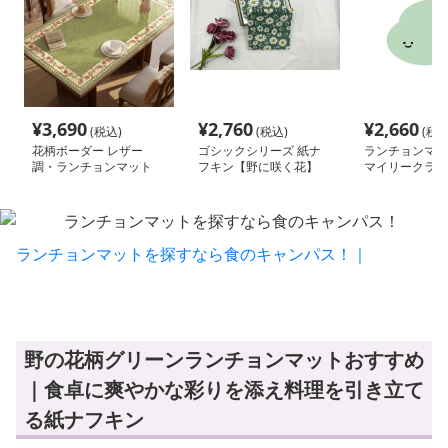
¥
3,690
¥
2,760
¥
2,660
(税込)
(税込)
(税込
花柄ボーダー レザー
ゴシックシリーズ 紙ナ
ランチョンマッ
調・ランチョンマット
フキン【野に咲く花】
マイリークラウ
【グリーン】
ランチョンマットを探すなら食のキャンパス！｜
野の花柄グリーンランチョンマットおすすめ
｜食卓に爽やかな彩りを添え料理を引き立て
る紙ナフキン