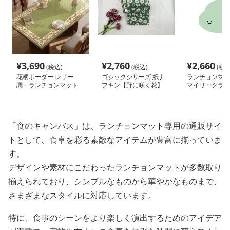
¥
3,690
¥
2,760
¥
2,660
(税込)
(税込)
(税込
花柄ボーダー レザー
ゴシックシリーズ 紙ナ
ランチョンマッ
調・ランチョンマット
フキン【野に咲く花】
マイリークラウ
【グリーン】
「食のキャンバス」は、ランチョンマット専用の通販サイ
トとして、食卓を彩る素敵なアイテムが豊富に揃っていま
す。
デザインや素材にこだわったランチョンマットが多数取り
揃えられており、シンプルなものから華やかなものまで、
さまざまなスタイルに対応しています。
特に、食事のシーンをより楽しく演出するためのアイデア