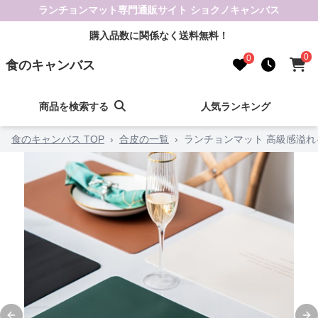
ランチョンマット専門通販サイト ショクノキャンバス
購入品数に関係なく送料無料！
0
0
食のキャンバス
商品を検索する
人気ランキング
食のキャンバス TOP
›
合皮の一覧
›
ランチョンマット 高級感溢