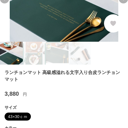
Previous slide
Ne
ランチョンマット 高級感溢れる文字入り合皮ランチョン
マット
3,880
円
サイズ
43×30ｃｍ