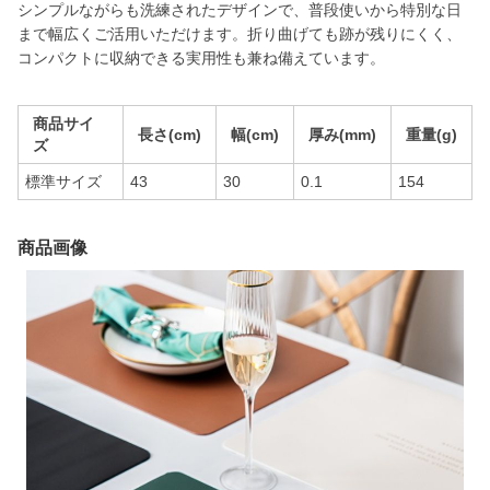
シンプルながらも洗練されたデザインで、普段使いから特別な日
まで幅広くご活用いただけます。折り曲げても跡が残りにくく、
コンパクトに収納できる実用性も兼ね備えています。
商品サイ
長さ(cm)
幅(cm)
厚み(mm)
重量(g)
ズ
標準サイズ
43
30
0.1
154
商品画像