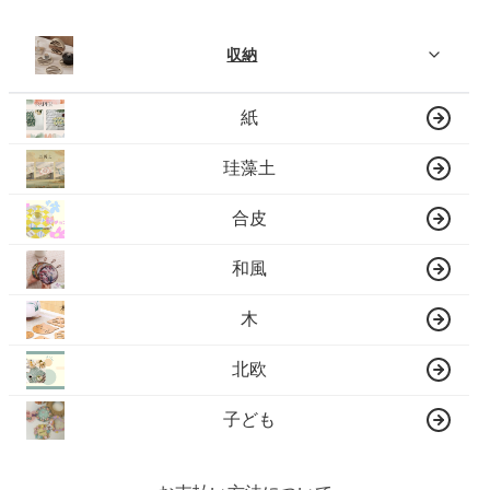
収納
紙
珪藻土
合皮
和風
木
北欧
子ども