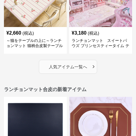
¥
2,660
¥
3,180
(税込)
(税込)
～猫をテーブルの上に～ランチ
ランチョンマット スイートパ
ョンマット 猫柄合皮製テーブル
ウズ プリンセスティータイム テ
マット【かわいい動物と、明る
ーブルマット 合皮
い色が卓上を明るく】 ～スター
トセール皆様に良さを知ってほ
›
しい～ ～緊急300円引き～
人気アイテム一覧へ
ランチョンマット合皮の新着アイテム