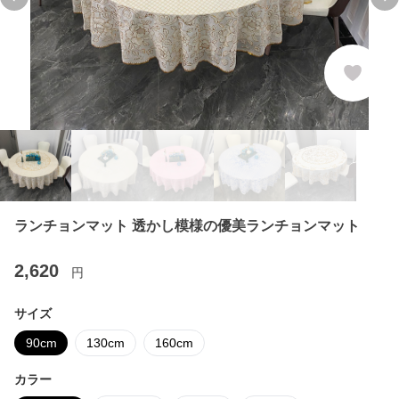
Previous slide
Ne
ランチョンマット 透かし模様の優美ランチョンマット
2,620
円
サイズ
90cm
130cm
160cm
カラー