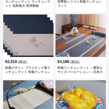
ランチョンマット ランチョンマ
四季彩シリコン和風ランチョン
ット 花鳥風月 茶席敷物
マット
¥
2,510
¥
3,180
(税込)
(税込)
和風デザイン プラスチック製ラ
和風ランチョンマット ～豊富な
ンチョンマット 和風ランチョン
サイズバリエーション～ 日本の
6人家族セット ブルー縁、ホワ
伝統美デザイン ～うれしい配送
イト帯
料無料～
人気