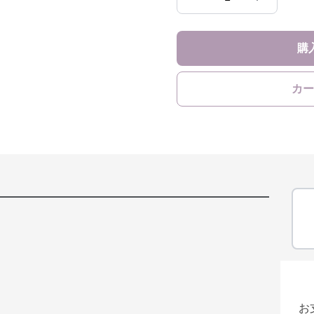
購
カー
お