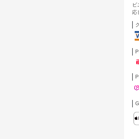
ビ
応
P
P
G