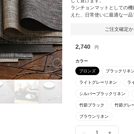
して置けます。
ランチョンマットとしての機
えた、日常使いに最適な一品
ご注文確定か
2,740
円
カラー
Next slide
ブロンズ
ブラックリネ
ライトグレーリネン
ラ
シルバーブラックリネン
竹節ブラック
竹節グレ
ブラウンリネン
1