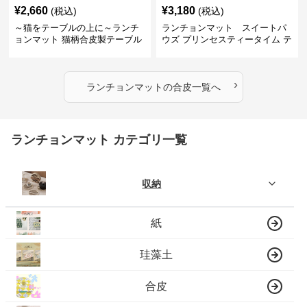
¥
2,660
¥
3,180
(税込)
(税込)
～猫をテーブルの上に～ランチ
ランチョンマット スイートパ
ョンマット 猫柄合皮製テーブル
ウズ プリンセスティータイム テ
マット【かわいい動物と、明る
ーブルマット 合皮
い色が卓上を明るく】 ～スター
トセール皆様に良さを知ってほ
›
しい～ ～緊急300円引き～
ランチョンマット
の
合皮
一覧へ
ランチョンマット カテゴリ一覧
収納
紙
珪藻土
合皮