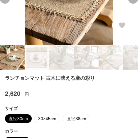
Previous slide
Ne
ランチョンマット 古木に映える麻の彩り
2,620
円
サイズ
直径30cm
30×45cm
直径38cm
カラー