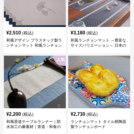
¥
2,510
¥
3,180
(税込)
(税込)
和風デザイン プラスチック製ラ
和風ランチョンマット ～豊富な
ンチョンマット 和風ランチョン
サイズバリエーション～ 日本の
6人家族セット ブルー縁、ホワ
伝統美デザイン ～うれしい配送
イト帯
料無料～
人気
¥
2,200
¥
2,730
(税込)
(税込)
和風茶道テーブルランナー｜防
ランチョンマット タイル柄陶器
水加工の麻素材｜茶道・和食の
製ランチョンボード
シーンに