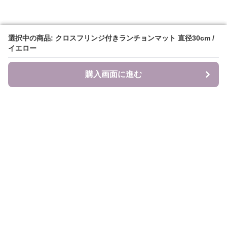
選択中の商品: クロスフリンジ付きランチョンマット 直径30cm /
選択中の商品: クロスフリンジ付きランチョンマット 直径30cm /
イエロー
イエロー
購入画面に進む
購入画面に進む
食のキャンバス
について