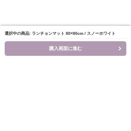
選択中の商品: ランチョンマット 80×80cm / スノーホワイト
選択中の商品: ランチョンマット 80×80cm / スノーホワイト
購入画面に進む
購入画面に進む
食のキャンバス
について