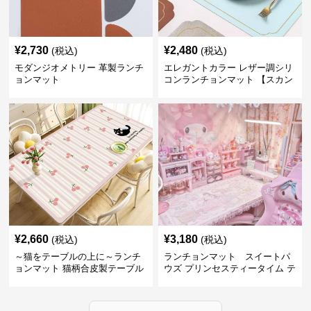
¥
2,730
¥
2,480
(税込)
(税込)
モダンジオメトリー 革製ランチ
エレガントカラー レザー調シリ
ョンマット
コンランチョンマット 【スカン
ディナビアレザー】
¥
2,660
¥
3,180
(税込)
(税込)
～猫をテーブルの上に～ランチ
ランチョンマット スイートパ
ョンマット 猫柄合皮製テーブル
ウズ プリンセスティータイム テ
マット【かわいい動物と、明る
ーブルマット 合皮
い色が卓上を明るく】 ～スター
トセール皆様に良さを知ってほ