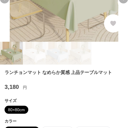
Previous slide
Ne
ランチョンマット なめらか質感 上品テーブルマット
3,180
円
サイズ
80×80cm
カラー