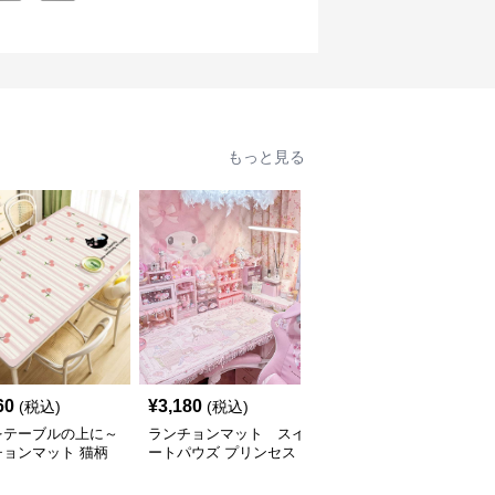
もっと見る
60
¥
3,180
¥
2,330
(税込)
(税込)
(税込)
をテーブルの上に～
ランチョンマット スイ
豪華中国風 合皮製 ラン
チョンマット 猫柄
ートパウズ プリンセス
チョンマット【表裏 別
製テーブルマット
ティータイム テーブル
色ライトブラウン・オレ
わいい動物と、明る
マット 合皮
ンジ】