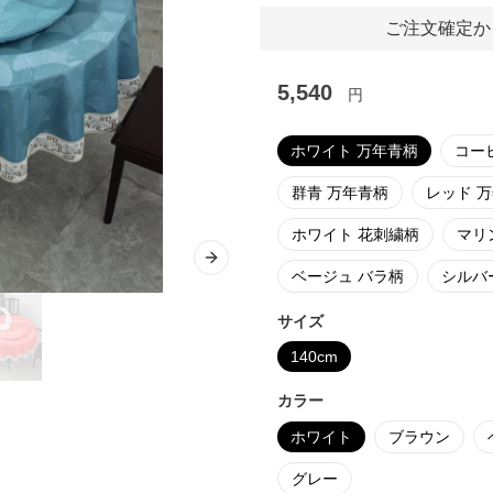
ご注文確定か
5,540
円
ホワイト 万年青柄
コー
群青 万年青柄
レッド 
ホワイト 花刺繍柄
マリ
Next slide
ベージュ バラ柄
シルバ
サイズ
140cm
カラー
ホワイト
ブラウン
グレー