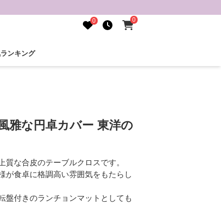
0
0
気ランキング
風雅な円卓カバー 東洋の
上質な合皮のテーブルクロスです。
様が食卓に格調高い雰囲気をもたらし
転盤付きのランチョンマットとしても