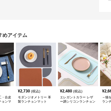
すめアイテム
¥
2,730
¥
2,480
¥
2,6
(税込)
(税込)
工・合皮
モダンジオメトリー 革
エレガントカラー レザ
～猫
チョンマ
製ランチョンマット
ー調シリコンランチョン
ラン
マット 【スカンディナ
合皮
ビアレザー】
【か