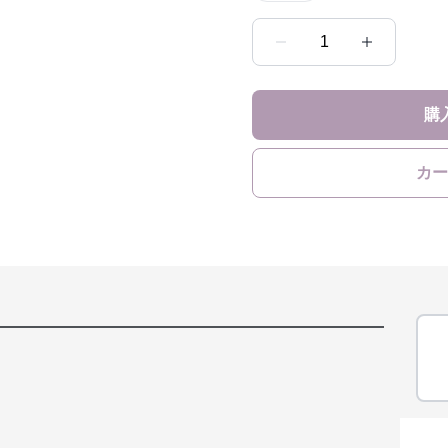
1
購
カー