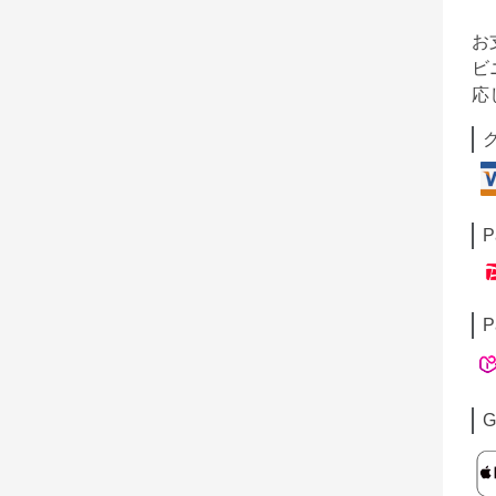
お
ビ
応
P
P
G