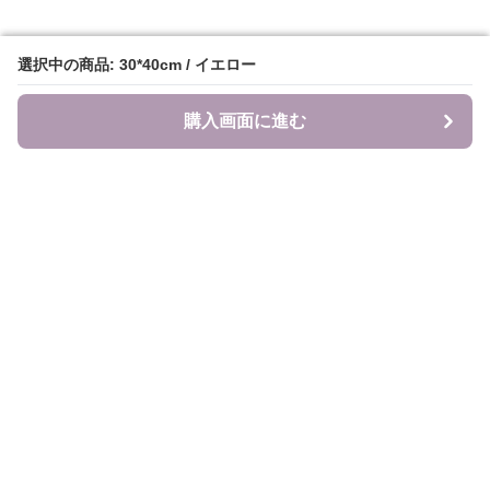
選択中の商品: 30*40cm / イエロー
選択中の商品: 30*40cm / イエロー
購入画面に進む
購入画面に進む
食のキャンバス
について
会社概要