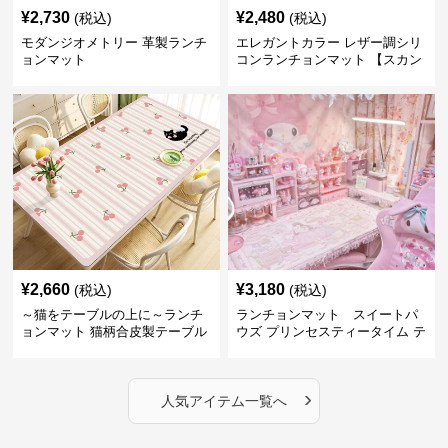
¥
2,730
¥
2,480
(税込)
(税込)
モダンジオメトリー 革製ランチ
エレガントカラー レザー調シリ
ョンマット
コンランチョンマット 【スカン
ディナビアレザー】
¥
2,660
¥
3,180
(税込)
(税込)
～猫をテーブルの上に～ランチ
ランチョンマット スイートパ
ョンマット 猫柄合皮製テーブル
ウズ プリンセスティータイム テ
マット【かわいい動物と、明る
ーブルマット 合皮
い色が卓上を明るく】 ～スター
トセール皆様に良さを知ってほ
›
しい～ ～緊急300円引き～
人気アイテム一覧へ