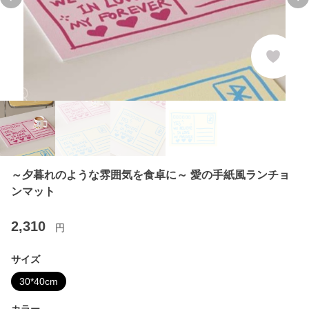
Previous slide
Ne
～夕暮れのような雰囲気を食卓に～ 愛の手紙風ランチョ
ンマット
2,310
円
サイズ
30*40cm