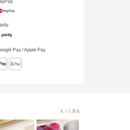
ayPay
aidy
oogle Pay / Apple Pay
もっと見る