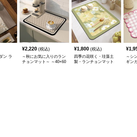
¥
2,220
¥
1,800
¥
1,9
(税込)
(税込)
ダン ラ
～秋にお気に入りのラン
四季の花咲く・珪藻土
～シ
チョンマット～ ～40×60
製・ランチョンマット
ギン
の理想のランチマット～
チョ
秋の夕暮れに映えるラン
チョンマットシリーズ
【カフェラテが飲みたく
なる】