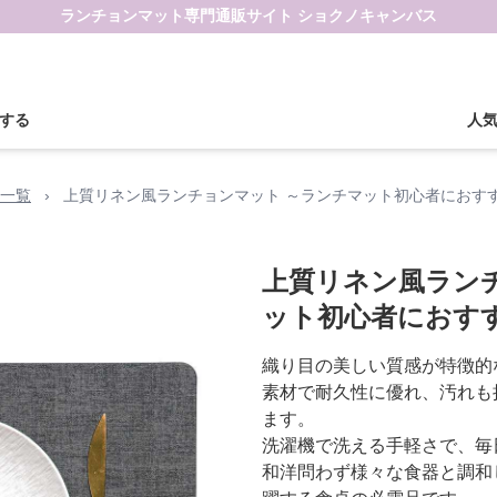
ランチョンマット専門通販サイト ショクノキャンバス
する
人
一覧
›
上質リネン風ランチョンマット ～ランチマット初心者におす
上質リネン風ラン
ット初心者におす
織り目の美しい質感が特徴的
素材で耐久性に優れ、汚れも
ます。
洗濯機で洗える手軽さで、毎
和洋問わず様々な食器と調和