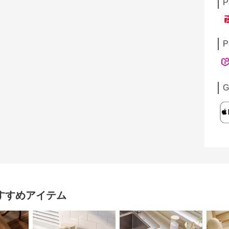
P
P
G
すすめアイテム