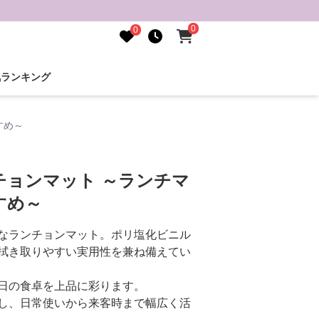
0
0
気ランキング
すめ～
チョンマット ～ランチマ
すめ～
なランチョンマット。ポリ塩化ビニル
拭き取りやすい実用性を兼ね備えてい
日の食卓を上品に彩ります。
し、日常使いから来客時まで幅広く活