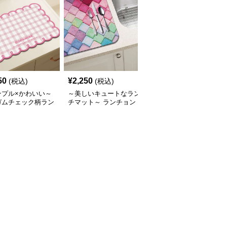
50
¥
2,250
¥
2,850
(税込)
(税込)
(税込)
ンプル×かわいい～
～美しいキュートなラン
四季の彩り ボタニカル
ガムチェック柄ラン
チマット～ ランチョン
デザインランチョンマッ
ンマット
マット 吸水速乾マルチ
ト
カラー珪藻土マット