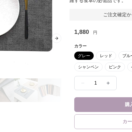
躍する食卓の必需品です。
ご注文確定か
1,880
円
Next slide
カラー
グレー
レッド
ブル
シャンペン
ピンク
1
購
カー