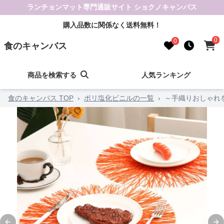
ランチョンマット専門通販サイト ショクノキャンバス
購入品数に関係なく送料無料！
0
0
食のキャンバス
商品を検索する
人気ランキング
食のキャンバス TOP
›
ポリ塩化ビニルの一覧
›
～手織りおしゃれ