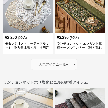
¥
2,260
¥
3,290
(税込)
(税込)
モダンジオメトリーテーブルマ
ランチョンマット エレガント花
ット｜耐熱耐水塩ビ製｜楕円形
柄テーブルランナー 【咲き乱れ
の食卓に
る華】
›
人気アイテム一覧へ
ランチョンマットポリ塩化ビニルの新着アイテム