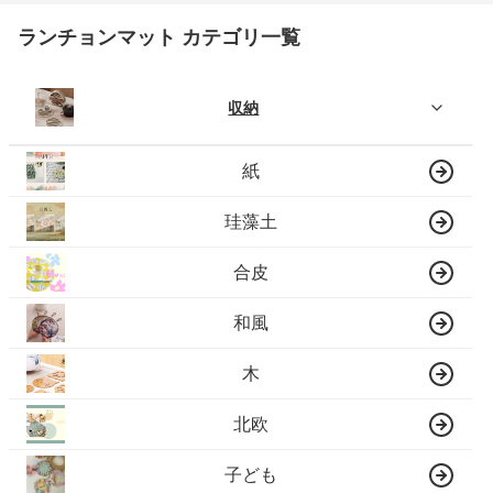
ランチョンマット カテゴリ一覧
収納
紙
珪藻土
合皮
和風
木
北欧
子ども