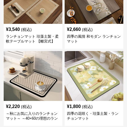
¥
3,540
¥
2,660
(税込)
(税込)
ランチョンマット 珪藻土製・柔
四季の風情 和モダン ランチョン
軟テーブルマット 【離宮式】
マット
¥
2,220
¥
1,800
(税込)
(税込)
～秋にお気に入りのランチョン
四季の花咲く・珪藻土製・ラン
マット～ ～40×60の理想のラン
チョンマット
チマット～秋の夕暮れに映える