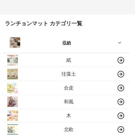
ランチョンマット カテゴリ一覧
収納
紙
珪藻土
合皮
和風
木
北欧