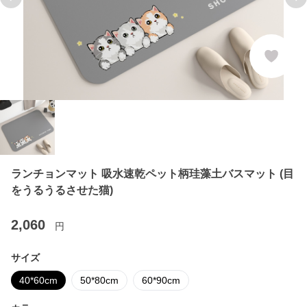
Previous slide
Ne
ランチョンマット 吸水速乾ペット柄珪藻土バスマット (目
をうるうるさせた猫)
2,060
円
サイズ
40*60cm
50*80cm
60*90cm