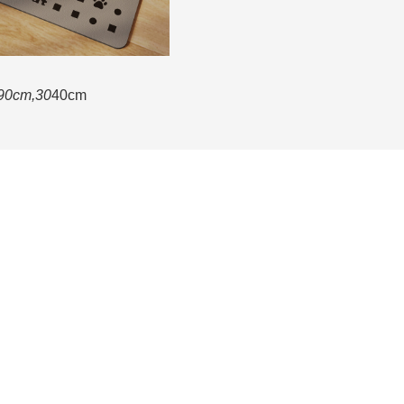
90cm,30
40cm