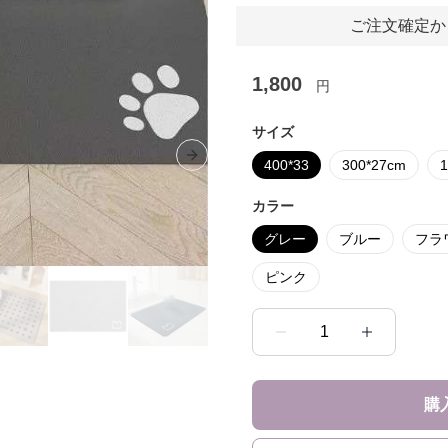
ご注文確定か
1,800
円
サイズ
Next slide
400*33
300*27cm
カラー
グレー
ブルー
フラ
ピンク
1
購