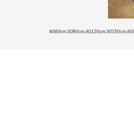
40
60cm,50
80cm,40
120cm,50
150cm,60