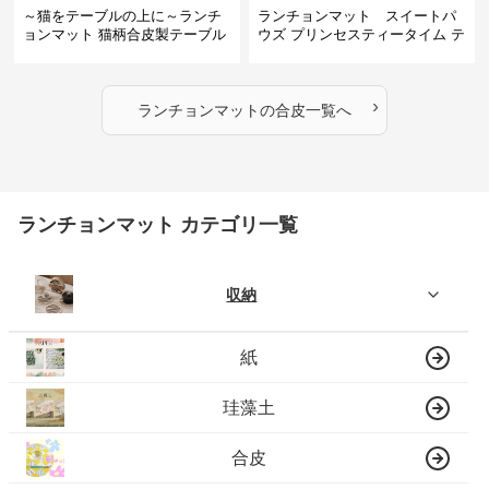
～猫をテーブルの上に～ランチ
ランチョンマット スイートパ
ョンマット 猫柄合皮製テーブル
ウズ プリンセスティータイム テ
マット【かわいい動物と、明る
ーブルマット 合皮
い色が卓上を明るく】 ～スター
トセール皆様に良さを知ってほ
›
しい～ ～緊急300円引き～
ランチョンマット
の
合皮
一覧へ
ランチョンマット カテゴリ一覧
収納
紙
珪藻土
合皮