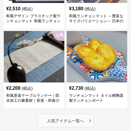
¥
2,510
¥
3,180
(税込)
(税込)
和風デザイン プラスチック製ラ
和風ランチョンマット ～豊富な
ンチョンマット 和風ランチョン
サイズバリエーション～ 日本の
6人家族セット ブルー縁、ホワ
伝統美デザイン ～うれしい配送
イト帯
料無料～
人気
¥
2,200
¥
2,730
(税込)
(税込)
和風茶道テーブルランナー｜防
ランチョンマット タイル柄陶器
水加工の麻素材｜茶道・和食の
製ランチョンボード
シーンに
›
人気アイテム一覧へ