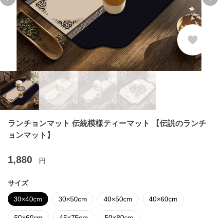
Previous slide
Ne
ランチョンマット 伝統模様ティーマット 【伝説のランチ
ョンマット】
1,880
円
サイズ
30×40cm
30×50cm
40×50cm
40×60cm
50×60cm
45×75cm
50×80cm