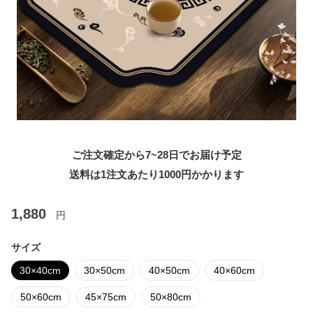
ご注文確定から7~28日でお届け予定
送料は1注文あたり
1000
円かかります
1,880
円
サイズ
30×40cm
30×50cm
40×50cm
40×60cm
50×60cm
45×75cm
50×80cm