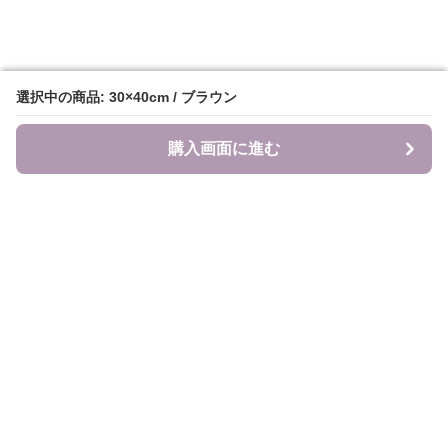
選択中の商品: 30×40cm / ブラウン
選択中の商品: 30×40cm / ブラウン
購入画面に進む
購入画面に進む
食のキャンバス
について