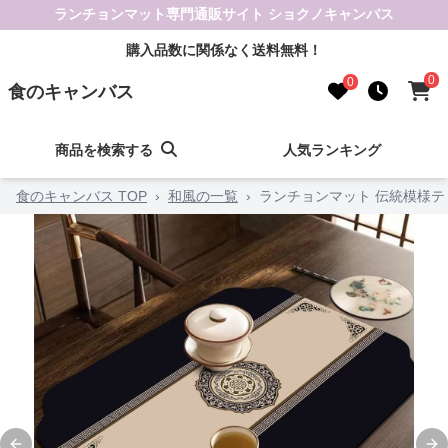
ランチョンマット専門通販サイト ショクノキャンバス
購入品数に関係なく送料無料！
0
0
食のキャンバス
商品を検索する
人気ランキング
食のキャンバス TOP
›
和風の一覧
›
ランチョンマット 伝統模様テ