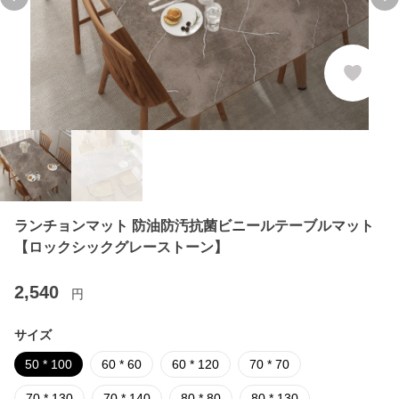
Previous slide
Ne
ランチョンマット 防油防汚抗菌ビニールテーブルマット
【ロックシックグレーストーン】
2,540
円
サイズ
50 * 100
60 * 60
60 * 120
70 * 70
70 * 130
70 * 140
80 * 80
80 * 130