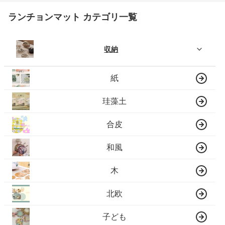
ランチョンマット カテゴリ一覧
収納
紙
珪藻土
合皮
和風
木
北欧
子ども