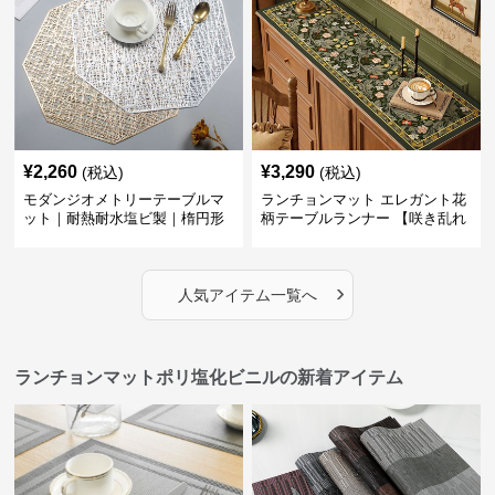
¥
2,260
¥
3,290
(税込)
(税込)
モダンジオメトリーテーブルマ
ランチョンマット エレガント花
ット｜耐熱耐水塩ビ製｜楕円形
柄テーブルランナー 【咲き乱れ
の食卓に
る華】
›
人気アイテム一覧へ
ランチョンマットポリ塩化ビニルの新着アイテム