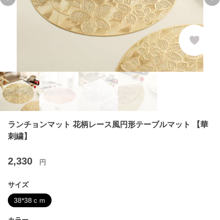
Previous slide
Ne
ランチョンマット 花柄レース風円形テーブルマット 【華
刺繍】
2,330
円
サイズ
38*38ｃｍ