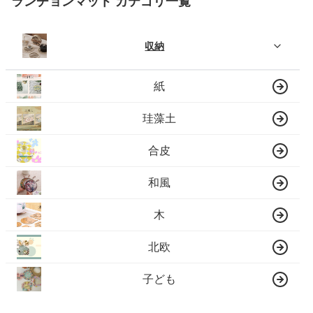
ランチョンマット カテゴリ一覧
収納
紙
珪藻土
合皮
和風
木
北欧
子ども