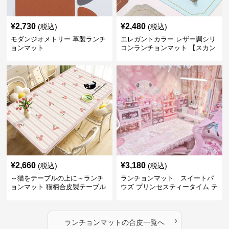
¥
2,730
¥
2,480
(税込)
(税込)
モダンジオメトリー 革製ランチ
エレガントカラー レザー調シリ
ョンマット
コンランチョンマット 【スカン
ディナビアレザー】
¥
2,660
¥
3,180
(税込)
(税込)
～猫をテーブルの上に～ランチ
ランチョンマット スイートパ
ョンマット 猫柄合皮製テーブル
ウズ プリンセスティータイム テ
マット【かわいい動物と、明る
ーブルマット 合皮
い色が卓上を明るく】 ～スター
トセール皆様に良さを知ってほ
›
しい～ ～緊急300円引き～
ランチョンマット
の
合皮
一覧へ