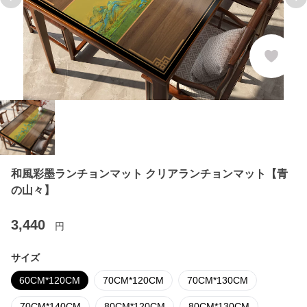
Previous slide
Ne
和風彩墨ランチョンマット クリアランチョンマット【青
の山々】
3,440
円
サイズ
60CM*120CM
70CM*120CM
70CM*130CM
70CM*140CM
80CM*120CM
80CM*130CM