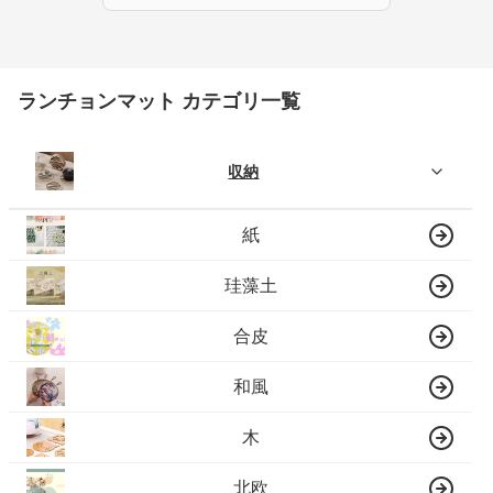
ランチョンマット カテゴリ一覧
収納
紙
珪藻土
合皮
和風
木
北欧