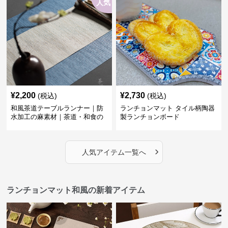
人気
¥
2,200
¥
2,730
(税込)
(税込)
和風茶道テーブルランナー｜防
ランチョンマット タイル柄陶器
水加工の麻素材｜茶道・和食の
製ランチョンボード
シーンに
›
人気アイテム一覧へ
ランチョンマット和風の新着アイテム