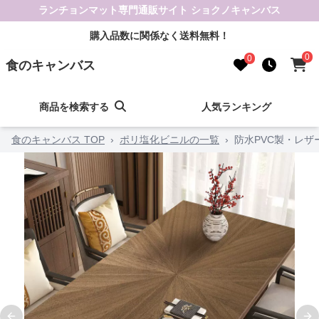
ランチョンマット専門通販サイト ショクノキャンバス
購入品数に関係なく送料無料！
0
0
食のキャンバス
商品を検索する
人気ランキング
食のキャンバス TOP
›
ポリ塩化ビニルの一覧
›
防水PVC製・レ