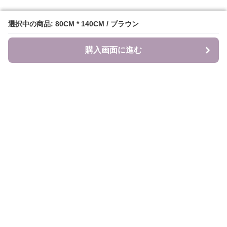
選択中の商品: 80CM * 140CM / ブラウン
選択中の商品: 80CM * 140CM / ブラウン
購入画面に進む
購入画面に進む
食のキャンバス
について
会社概要