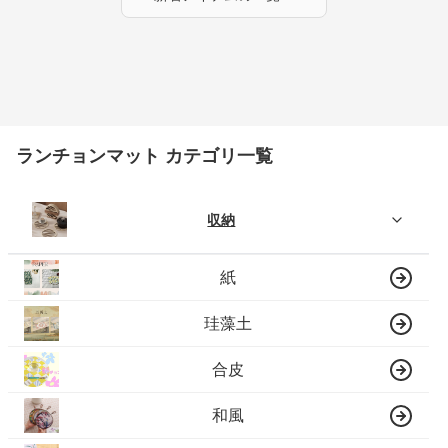
ランチョンマット カテゴリ一覧
収納
紙
珪藻土
合皮
和風