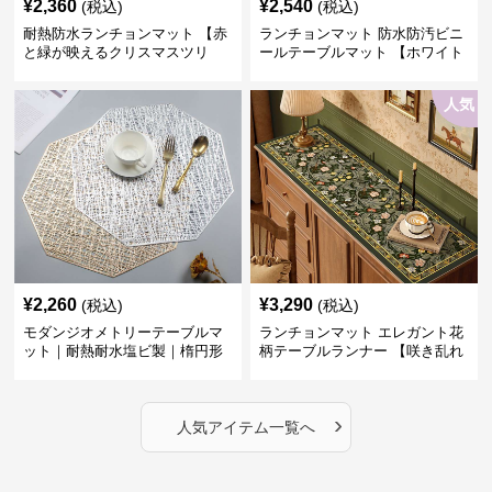
¥
2,360
¥
2,540
(税込)
(税込)
耐熱防水ランチョンマット 【赤
ランチョンマット 防水防汚ビニ
と緑が映えるクリスマスツリ
ールテーブルマット 【ホワイト
ー】
cloudドリームフラワー】
人気
¥
2,260
¥
3,290
(税込)
(税込)
モダンジオメトリーテーブルマ
ランチョンマット エレガント花
ット｜耐熱耐水塩ビ製｜楕円形
柄テーブルランナー 【咲き乱れ
の食卓に
る華】
›
人気アイテム一覧へ