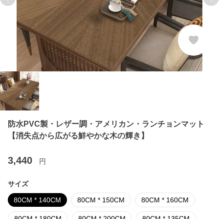
Previous slide
Ne
防水PVC製・レザー調・アメリカン・ランチョンマット
【消失点から広がる鮮やかな木の輝き】
3,440
円
サイズ
80CM * 140CM
80CM * 150CM
80CM * 160CM
80CM * 180CM
80CM * 200CM
80CM * 135CM