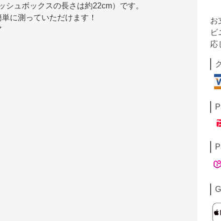
ィッシュボックスの長さは約22cm）です。
簡単に測っていただけます！
お
ア
ビ
応
P
P
G