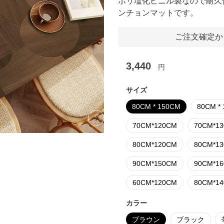
ポリ塩化ビニル製なので耐久
ンチョンマットです。
ご注文確定か
3,440
円
サイズ
80CM * 150CM
80CM *
Next slide
70CM*120CM
70CM*1
80CM*120CM
80CM*1
90CM*150CM
90CM*1
60CM*120CM
80CM*1
カラー
ブラウン
ブラック