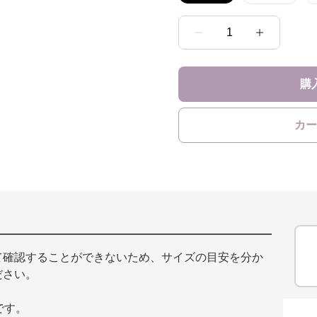
1
購
カー
て確認することができないため、サイズの目安を分か
ださい。
です。