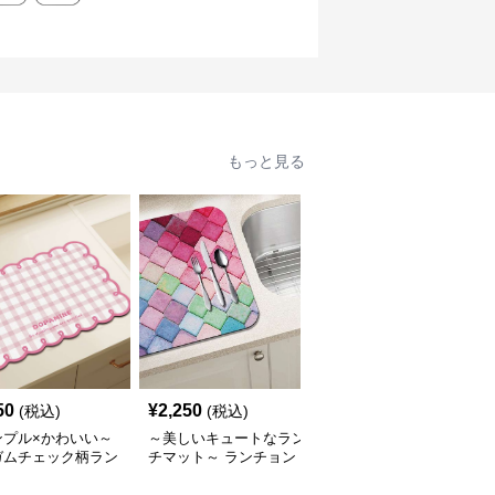
もっと見る
50
¥
2,250
¥
2,850
(税込)
(税込)
(税込)
ンプル×かわいい～
～美しいキュートなラン
四季の彩り ボタニカル
ガムチェック柄ラン
チマット～ ランチョン
デザインランチョンマッ
ンマット
マット 吸水速乾マルチ
ト
カラー珪藻土マット