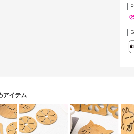
P
G
めアイテム