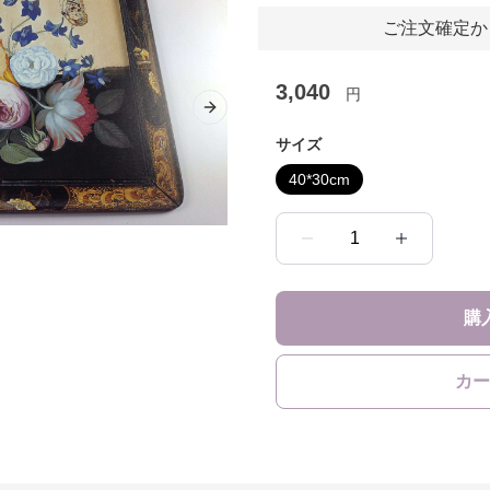
ご注文確定か
3,040
円
Next slide
サイズ
40*30cm
1
購
カー