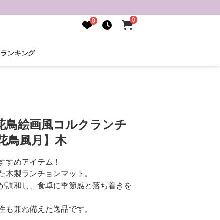
0
0
気ランキング
花鳥絵画風コルクランチ
花鳥風月】木
すすめアイテム！
た木製ランチョンマット。
が調和し、食卓に季節感と落ち着きを
性も兼ね備えた逸品です。