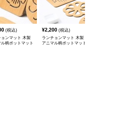
00
¥
2,200
¥
4,470
(税込)
(税込)
(税込)
チョンマット 木製
ランチョンマット 木製
漆黒麗木ランチョンマッ
マル柄ポットマット
アニマル柄ポットマット
ト 高級茶道盆 （ランチ
ーズ【小さなニモ】
シリーズ【大・猫魚】
ョンマットで日本の禅文
化を食卓へ）