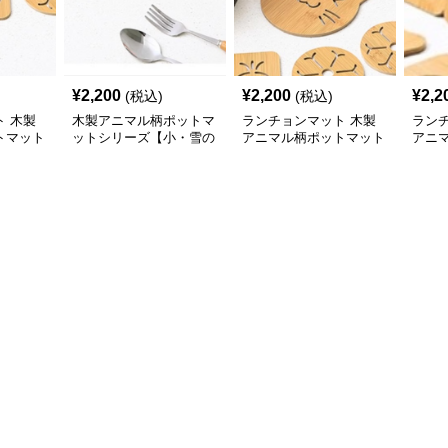
¥
2,200
¥
2,200
¥
2,2
(税込)
(税込)
 木製
木製アニマル柄ポットマ
ランチョンマット 木製
ラン
トマット
ットシリーズ【小・雪の
アニマル柄ポットマット
アニ
なくじ
華】
シリーズ【大きなねこち
シリ
ゃん】