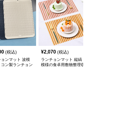
00
¥
2,070
¥
2,200
(税込)
(税込)
(税込)
チョンマット 波模
ランチョンマット 縦縞
ランチョンマット 雲形
リコン製ランチョン
模様の食卓用敷物整理収
文字入り子供用滑り止め
ト収納ボード
納セット
ランチマット