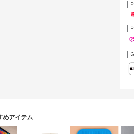
P
P
G
すめアイテム