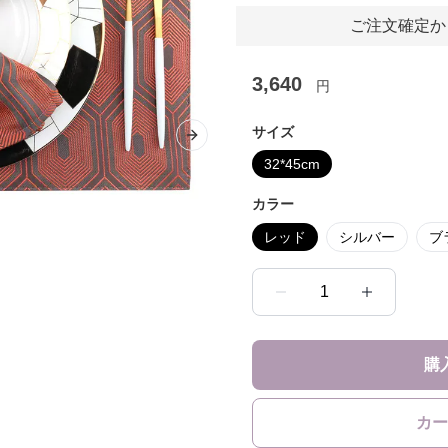
ご注文確定か
3,640
円
サイズ
Next slide
32*45cm
カラー
レッド
シルバー
ブ
1
購
カー