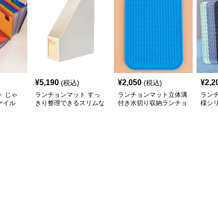
¥
5,190
¥
2,050
¥
2,2
(税込)
(税込)
 じゃ
ランチョンマット すっ
ランチョンマット立体溝
ラン
ァイル
きり整理できるスリムな
付き水切り収納ランチョ
様シ
量収納
卓上収納ボックス
ンマット
マッ