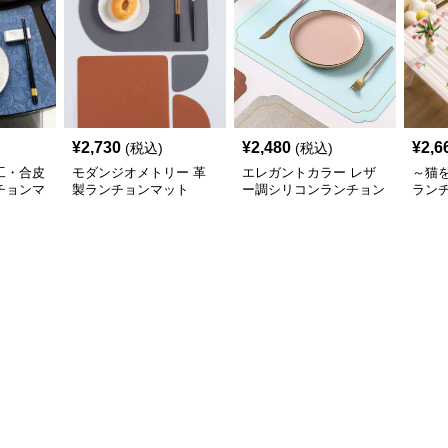
¥
2,730
¥
2,480
¥
2,6
(税込)
(税込)
工・合皮
モダンジオメトリー 革
エレガントカラー レザ
～猫
チョンマ
製ランチョンマット
ー調シリコンランチョン
ラン
マット 【スカンディナ
合皮
ビアレザー】
【か
い色
～ス
良さ
～緊急