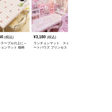
60
¥
3,180
¥
2,330
(税込)
(税込)
(税込)
をテーブルの上に～
ランチョンマット スイ
豪華中国風 合皮製 ラン
チョンマット 猫柄
ートパウズ プリンセス
チョンマット【表裏 別
製テーブルマット
ティータイム テーブル
色ライトブラウン・オレ
わいい動物と、明る
マット 合皮
ンジ】
が卓上を明るく】
タートセール皆様に
を知ってほしい～
300円引き～