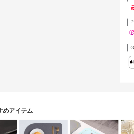
P
G
すめアイテム