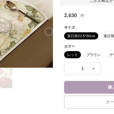
ご注文確定か
2,630
円
サイズ
Next slide
落日形22.5*30cm
落日形3
カラー
レッド
ブラウン
グ
1
購
カー