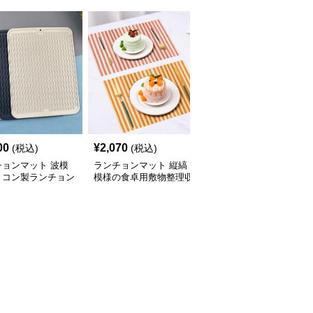
00
¥
2,070
¥
2,200
(税込)
(税込)
(税込)
チョンマット 波模
ランチョンマット 縦縞
ランチョンマット 雲形
リコン製ランチョン
模様の食卓用敷物整理収
文字入り子供用滑り止め
ト収納ボード
納セット
ランチマット