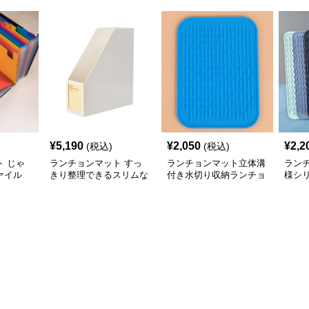
¥
5,190
¥
2,050
¥
2,2
(税込)
(税込)
 じゃ
ランチョンマット すっ
ランチョンマット立体溝
ラン
ァイル
きり整理できるスリムな
付き水切り収納ランチョ
様シ
量収納
卓上収納ボックス
ンマット
マッ