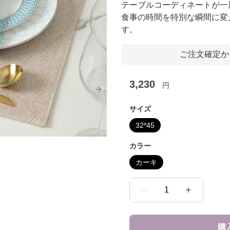
テーブルコーディネートが一
食事の時間を特別な瞬間に変
す。
ご注文確定か
3,230
円
Next slide
サイズ
32*45
カラー
カーキ
1
購