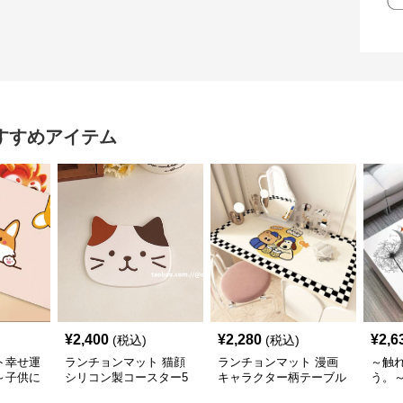
すすめアイテム
¥
2,400
¥
2,280
¥
2,6
(税込)
(税込)
ト幸せ運
ランチョンマット 猫顔
ランチョンマット 漫画
～触
～子供に
シリコン製コースター5
キャラクター柄テーブル
う。
羅💛～
種セット 【シリコンカ
マット
かわ