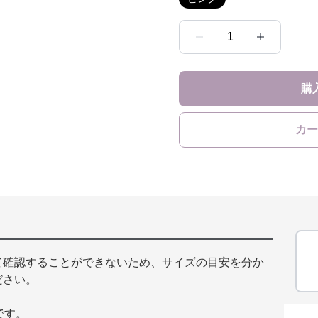
1
購
カー
て確認することができないため、サイズの目安を分か
ださい。
です。