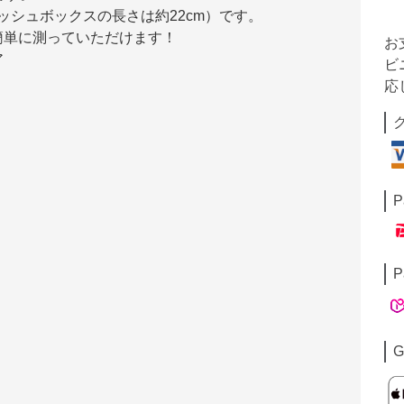
ィッシュボックスの長さは約22cm）です。
簡単に測っていただけます！
お
ア
ビ
応
P
P
G