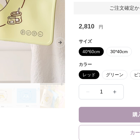
ご注文確定か
2,810
円
サイズ
Next slide
40*60cm
30*40cm
カラー
レッド
グリーン
ピ
1
購
カー