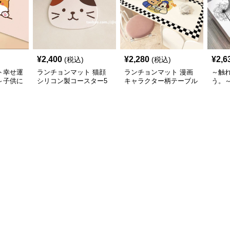
¥
2,400
¥
2,280
¥
2,6
(税込)
(税込)
ト幸せ運
ランチョンマット 猫顔
ランチョンマット 漫画
～触
～子供に
シリコン製コースター5
キャラクター柄テーブル
う。
羅💛～
種セット 【シリコンカ
マット
かわ
ップマット】
【理