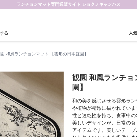
ランチョンマット専門通販サイト ショクノキャンバス
する
人
観園 和風ランチョンマット 【雲形の日本庭園】
観園 和風ランチョ
園】
和の美を感じさせる雲形ラン
や植物が精緻に描かれていま
性と速乾性を持ち、食事中の
美しいデザインが、日常の食
アイテムです。美しいテーブ