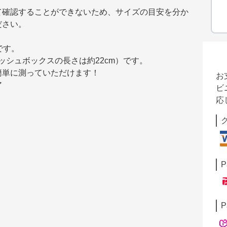
て確認することができないため、サイズの目安を分か
ださい。
です。
ィッシュボックスの長さは約22cm）です。
簡単に測っていただけます！
お
ア
ビ
応
P
P