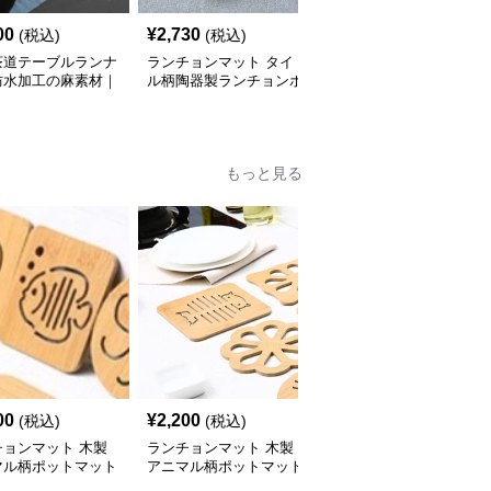
00
¥
2,730
¥
2,510
(税込)
(税込)
(税込)
茶道テーブルランナ
ランチョンマット タイ
和風デザイン プラスチ
防水加工の麻素材｜
ル柄陶器製ランチョンボ
ック製ランチョンマット
・和食のシーンに
ード
和風ランチョン4人家族
セットシリーズ 【ブル
ー基調】
もっと見る
00
¥
2,200
¥
4,470
(税込)
(税込)
(税込)
チョンマット 木製
ランチョンマット 木製
漆黒麗木ランチョンマッ
マル柄ポットマット
アニマル柄ポットマット
ト 高級茶道盆 （ランチ
ーズ【小さなニモ】
シリーズ【大・猫魚】
ョンマットで日本の禅文