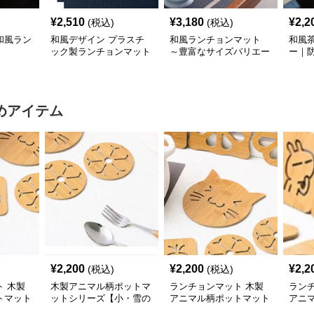
¥
2,510
¥
3,180
¥
2,2
(税込)
(税込)
和風ラン
和風デザイン プラスチ
和風ランチョンマット
和風
ック製ランチョンマット
～豊富なサイズバリエー
ー｜
和風ランチョン6人家族
ション～ 日本の伝統美
茶道
セット ブルー縁、ホワ
デザイン ～うれしい配
イト帯
送料無料～
めアイテム
¥
2,200
¥
2,200
¥
2,2
(税込)
(税込)
 木製
木製アニマル柄ポットマ
ランチョンマット 木製
ラン
トマット
ットシリーズ【小・雪の
アニマル柄ポットマット
アニ
なくじ
華】
シリーズ【大きなねこち
シリ