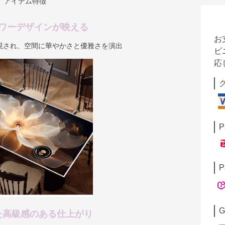
アイテム特徴
ワーデザインが映える
お
現され、空間に華やかさと優雅さを演出
ビ
応
P
P
G
た高級感のある仕上がり