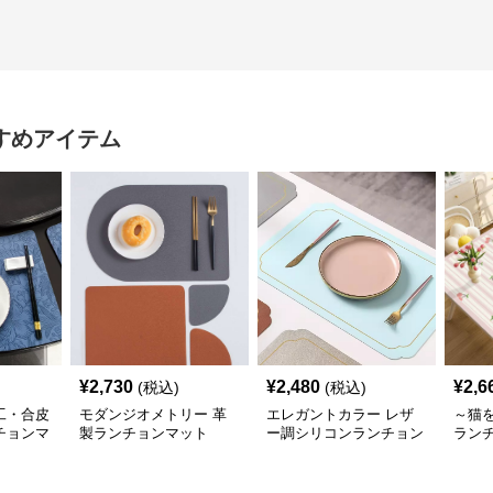
すめアイテム
¥
2,730
¥
2,480
¥
2,6
(税込)
(税込)
工・合皮
モダンジオメトリー 革
エレガントカラー レザ
～猫
チョンマ
製ランチョンマット
ー調シリコンランチョン
ラン
マット 【スカンディナ
合皮
ビアレザー】
【か
い色