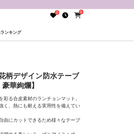
0
0
気ランキング
】
 花柄デザイン防水テーブ
・豪華絢爛】
を彩る合皮素材のランチョンマット。
強く、熱にも耐える実用性を備えてい
自由にカットできるため様々なテーブ