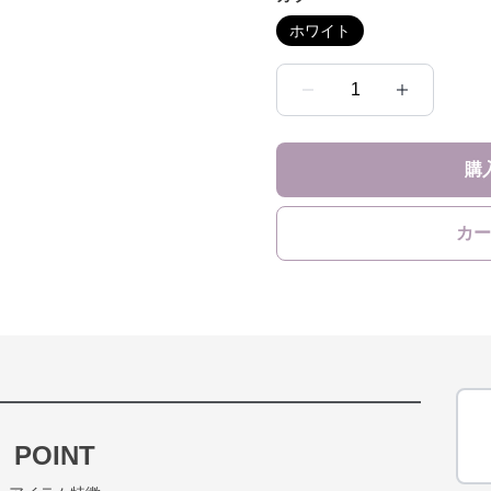
ホワイト
1
購
カー
POINT