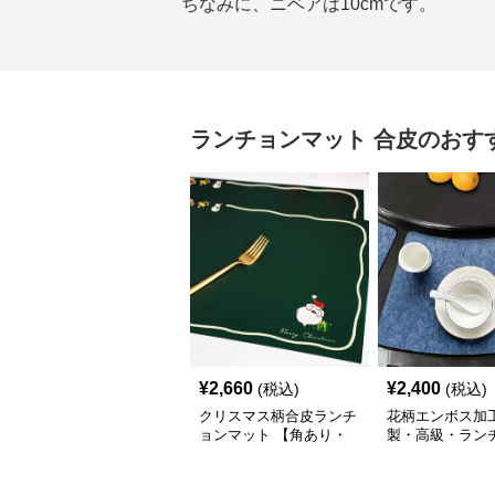
ちなみに、ニベアは10cmです。
ランチョンマット
合皮
のおす
¥
2,660
¥
2,400
(税込)
(税込)
クリスマス柄合皮ランチ
花柄エンボス加
ョンマット 【角あり・
製・高級・ラン
プレシャスグリーン】
ット