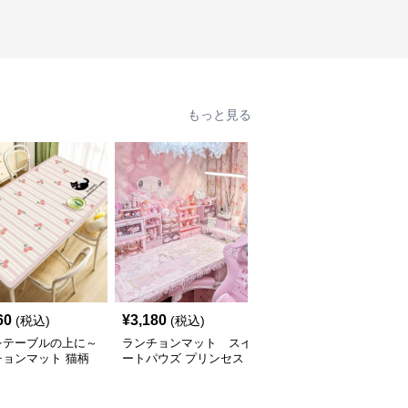
もっと見る
60
¥
3,180
¥
2,330
(税込)
(税込)
(税込)
をテーブルの上に～
ランチョンマット スイ
豪華中国風 合皮製 ラン
チョンマット 猫柄
ートパウズ プリンセス
チョンマット【表裏 別
製テーブルマット
ティータイム テーブル
色ライトブラウン・オレ
わいい動物と、明る
マット 合皮
ンジ】
が卓上を明るく】