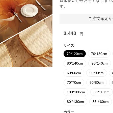
日常使いからおもてなしまで
す。
ご注文確定か
3,440
円
サイズ
70*120cm
70*130cm
80*140cm
90*140cm
Next slide
60*60cm
90*90cm
70*70cm
80*80cm
100*100cm
60*110cm
80 *130cm
36 * 60cm
カラー