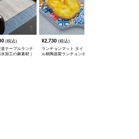
00
¥
2,730
¥
2,510
(税込)
(税込)
(税込)
茶道テーブルランナ
ランチョンマット タイ
和風デザイン プラスチ
防水加工の麻素材｜
ル柄陶器製ランチョンボ
ック製ランチョンマット
・和食のシーンに
ード
和風ランチョン4人家族
セットシリーズ 【ブル
ー基調】