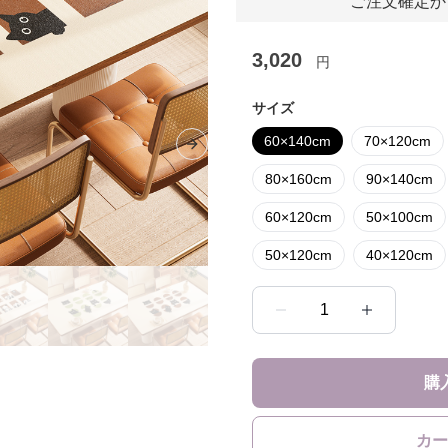
ご注文確定か
3,020
円
サイズ
60×140cm
70×120cm
Next slide
80×160cm
90×140cm
60×120cm
50×100cm
50×120cm
40×120cm
1
購
カー