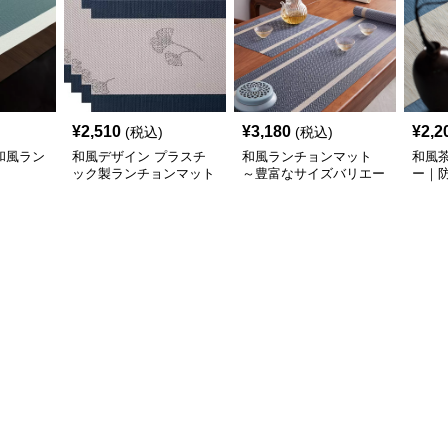
¥
2,510
¥
3,180
¥
2,2
(税込)
(税込)
和風ラン
和風デザイン プラスチ
和風ランチョンマット
和風
ック製ランチョンマット
～豊富なサイズバリエー
ー｜
和風ランチョン6人家族
ション～ 日本の伝統美
茶道
セット ブルー縁、ホワ
デザイン ～うれしい配
イト帯
送料無料～