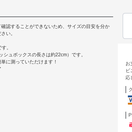
て確認することができないため、サイズの目安を分か
ださい。
です。
ィッシュボックスの長さは約22cm）です。
簡単に測っていただけます！
お
ア
ビ
応
P