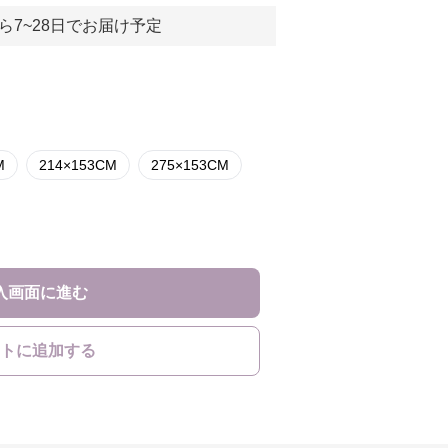
ら7~28日でお届け予定
M
214×153CM
275×153CM
入画面に進む
トに追加する