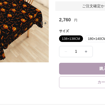
ご注文確定か
2,760
円
Next slide
サイズ
138×138CM
180×140C
1
購
カー