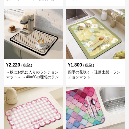
¥
2,220
¥
1,800
(税込)
(税込)
～秋にお気に入りのランチョン
四季の花咲く・珪藻土製・ラン
マット～ ～40×60の理想のラン
チョンマット
チマット～秋の夕暮れに映える
ランチョンマットシリーズ【カ
フェラテが飲みたくなる】