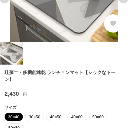
Previous slide
Ne
珪藻土・多機能速乾 ランチョンマット【シックなトー
ン】
2,430
円
サイズ
30×40
30×50
40×50
40×60
50×60
50×80