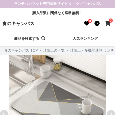
ランチョンマット専門通販サイト ショクノキャンバス
購入品数に関係なく送料無料！
0
0
食のキャンバス
商品を検索する
人気ランキング
食のキャンバス TOP
›
珪藻土の一覧
›
珪藻土・多機能速乾 ラン