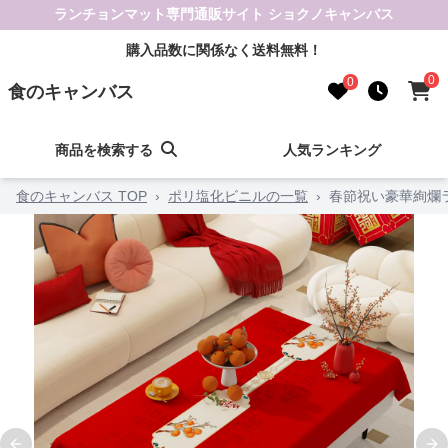
ランチョンマット専門通販サイト ショクノキャンバス
購入品数に関係なく送料無料！
0
0
食のキャンバス
商品を検索する
人気ランキング
食のキャンバス TOP
›
ポリ塩化ビニルの一覧
›
春節祝い豪華絢爛