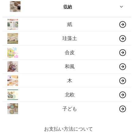
収納
紙
珪藻土
合皮
和風
木
北欧
子ども
お支払い方法について