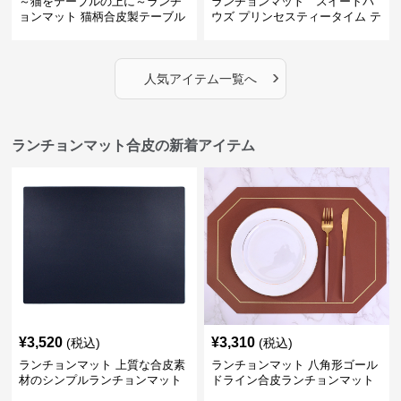
～猫をテーブルの上に～ランチ
ランチョンマット スイートパ
ョンマット 猫柄合皮製テーブル
ウズ プリンセスティータイム テ
マット【かわいい動物と、明る
ーブルマット 合皮
い色が卓上を明るく】 ～スター
トセール皆様に良さを知ってほ
›
しい～ ～緊急300円引き～
人気アイテム一覧へ
ランチョンマット合皮の新着アイテム
¥
3,520
¥
3,310
(税込)
(税込)
ランチョンマット 上質な合皮素
ランチョンマット 八角形ゴール
材のシンプルランチョンマット
ドライン合皮ランチョンマット