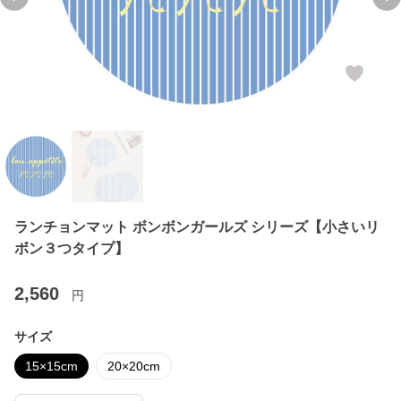
Previous slide
Ne
ランチョンマット ボンボンガールズ シリーズ【小さいリ
ボン３つタイプ】
2,560
円
サイズ
15×15cm
20×20cm