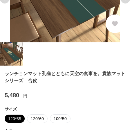
Previous slide
Ne
ランチョンマット孔雀とともに天空の食事を。貴族マット
シリーズ 合皮
5,480
円
サイズ
120*65
120*60
100*50