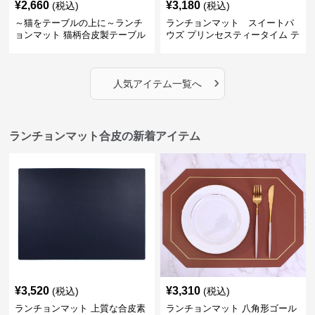
¥
2,660
¥
3,180
(税込)
(税込)
～猫をテーブルの上に～ランチ
ランチョンマット スイートパ
ョンマット 猫柄合皮製テーブル
ウズ プリンセスティータイム テ
マット【かわいい動物と、明る
ーブルマット 合皮
い色が卓上を明るく】 ～スター
トセール皆様に良さを知ってほ
›
しい～ ～緊急300円引き～
人気アイテム一覧へ
ランチョンマット合皮の新着アイテム
¥
3,520
¥
3,310
(税込)
(税込)
ランチョンマット 上質な合皮素
ランチョンマット 八角形ゴール